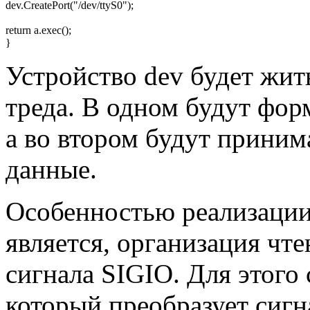
dev.
CreatePort
(
"/dev/ttyS0"
)
;
return
a.
exec
(
)
;
}
Устройство dev будет жит
треда. В одном будут фор
а во втором будут приним
данные.
Особенностью реализации
является, организация чте
сигнала SIGIO. Для этого 
который преобразует сигн