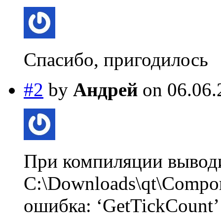
Спасибо, пригодилось
#2
by
Андрей
on 06.06.
При компиляции вывод
C:\Downloads\qt\Compor
ошибка: ‘GetTickCount’ w