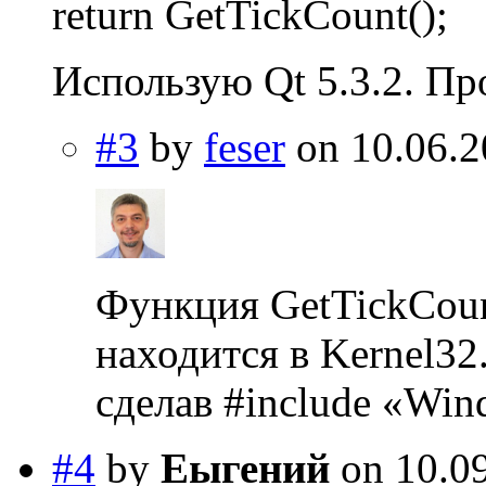
return GetTickCount();
Использую Qt 5.3.2. Пр
#3
by
feser
on 10.06.2
Функция GetTickCount
находится в Kernel32
сделав #include «Win
#4
by
Еыгений
on 10.09