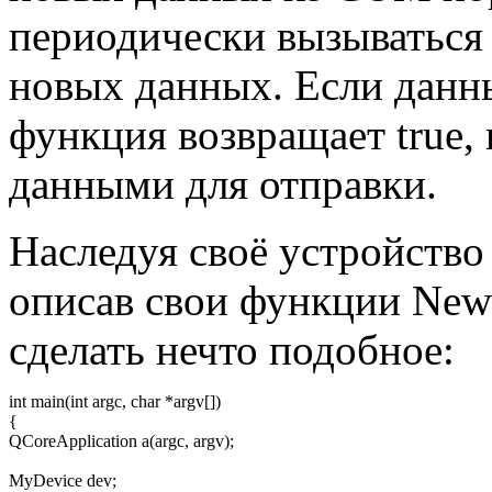
периодически вызываться 
новых данных. Если данн
функция возвращает true, 
данными для отправки.
Наследуя своё устройство 
описав свои функции New
сделать нечто подобное:
int
main
(
int
argc,
char
*
argv
[
]
)
{
QCoreApplication a
(
argc, argv
)
;
MyDevice dev
;