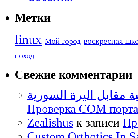
Метки
linux
Мой город
воскресная шк
поход
Свежие комментарии
ية مقابل اليرة السورية
Проверка COM порта 
Zealishus
к записи
Пр
Custom Orthotics In S