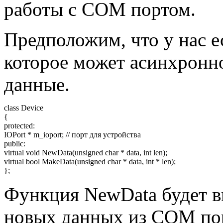
работы с COM портом.
Предположим, что у нас е
которое может асинхронно
данные.
class
Device
{
protected
:
IOPort
*
m_ioport
;
// порт для устройства
public
:
virtual
void
NewData
(
unsigned
char
*
data,
int
len
)
;
virtual
bool
MakeData
(
unsigned
char
*
data,
int
*
len
)
;
}
;
Функция NewData будет в
новых данных из COM пор