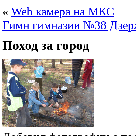
«
Web камера на МКС
Гимн гимназии №38 Дзер
Поход за город