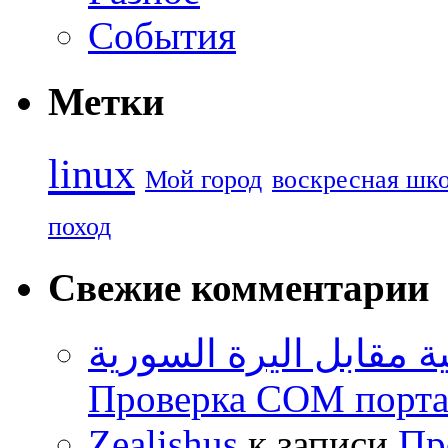
События
Метки
linux
Мой город
воскресная шк
поход
Свежие комментарии
ية مقابل اليرة السورية
Проверка COM порта 
Zealishus
к записи
Пр